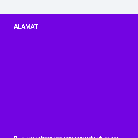
ALAMAT
JL. Hos Cokroaminoto, Gang Anggasoka, Ubung, Kec.