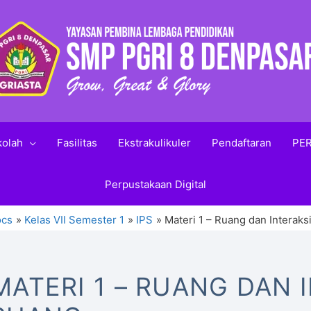
kolah
Fasilitas
Ekstrakulikuler
Pendaftaran
PER
Perpustakaan Digital
ocs
Kelas VII Semester 1
IPS
Materi 1 – Ruang dan Interaks
MATERI 1 – RUANG DAN 