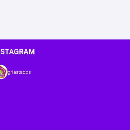
NSTAGRAM
griastadps