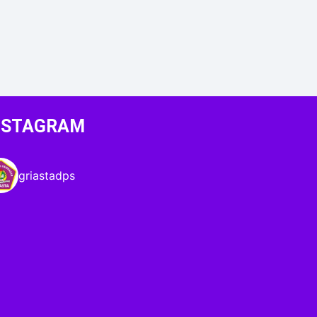
NSTAGRAM
griastadps