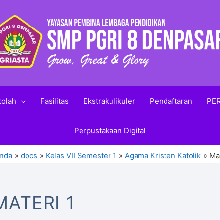
kolah
Fasilitas
Ekstrakulikuler
Pendaftaran
PER
Perpustakaan Digital
nda
docs
Kelas VII Semester 1
Agama Kristen Katolik
Mat
MATERI 1