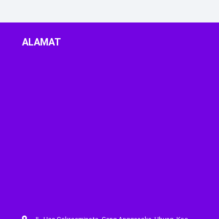
ALAMAT
JL. Hos Cokroaminoto, Gang Anggasoka, Ubung, Kec.