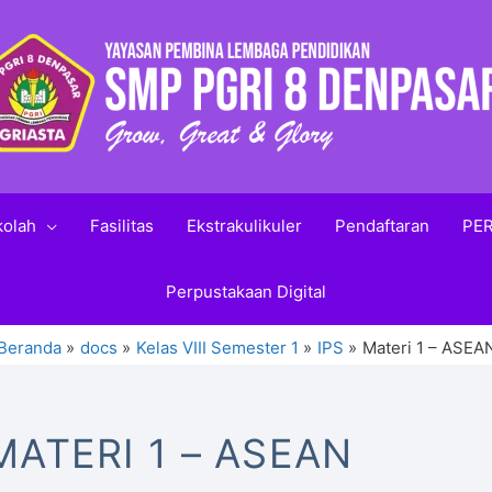
kolah
Fasilitas
Ekstrakulikuler
Pendaftaran
PER
Perpustakaan Digital
Beranda
docs
Kelas VIII Semester 1
IPS
Materi 1 – ASEA
MATERI 1 – ASEAN