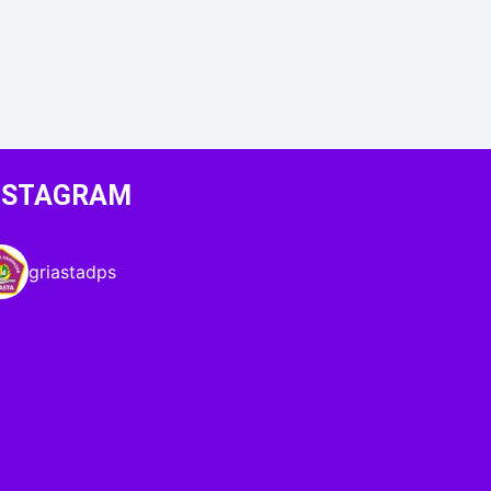
NSTAGRAM
griastadps