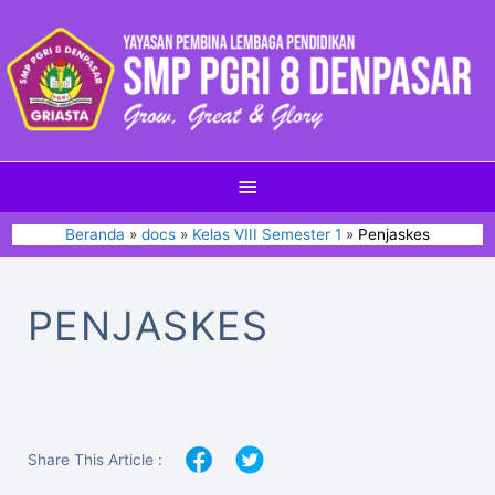
Beranda
docs
Kelas VIII Semester 1
Penjaskes
PENJASKES
Share This Article :