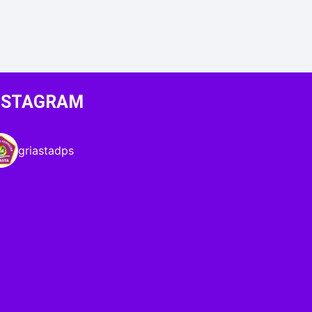
NSTAGRAM
griastadps