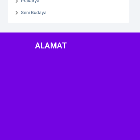
Prakarya
Seni Budaya
ALAMAT