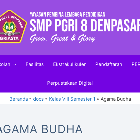
kolah
Fasilitas
Ekstrakulikuler
Pendaftaran
PER
Perpustakaan Digital
Beranda
docs
Kelas VIII Semester 1
Agama Budha
AGAMA BUDHA