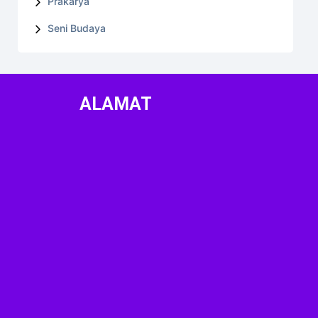
Prakarya
Seni Budaya
ALAMAT