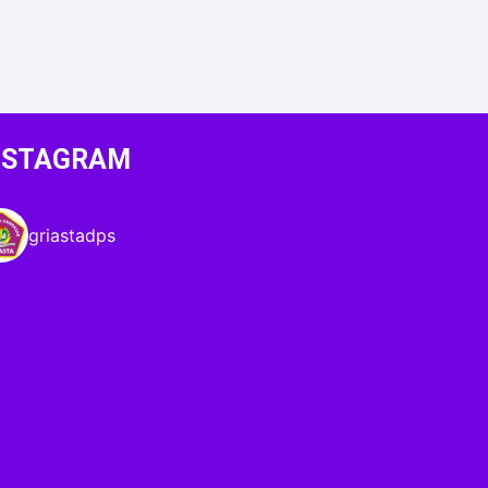
NSTAGRAM
griastadps