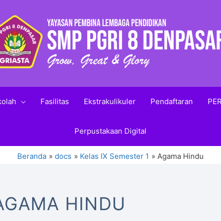
kolah
Fasilitas
Ekstrakulikuler
Pendaftaran
PER
Perpustakaan Digital
Beranda
docs
Kelas IX Semester 1
Agama Hindu
AGAMA HINDU