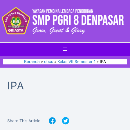
Beranda
docs
Kelas VII Semester 1
IPA
IPA
Share This Article :