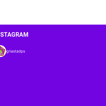
NSTAGRAM
griastadps