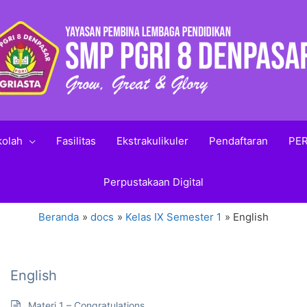
kolah
Fasilitas
Ekstrakulikuler
Pendaftaran
PER
Perpustakaan Digital
Beranda
docs
Kelas IX Semester 1
English
English
Materi 1 – Congratulations