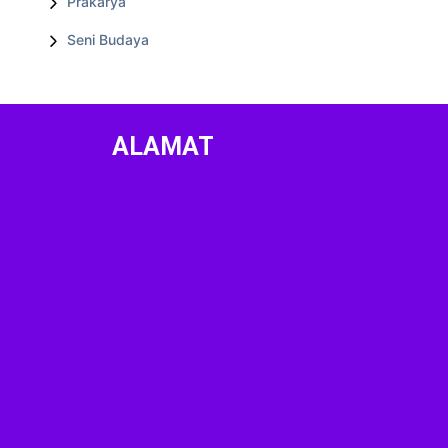
Prakarya
Seni Budaya
ALAMAT