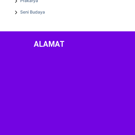
Prakarya
Seni Budaya
ALAMAT