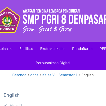
kolah
Fasilitas
Ekstrakulikuler
Pendaftaran
PER
Perpustakaan Digital
Beranda
docs
Kelas VIII Semester 1
English
English
Materi 1