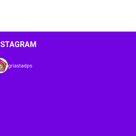
NSTAGRAM
griastadps