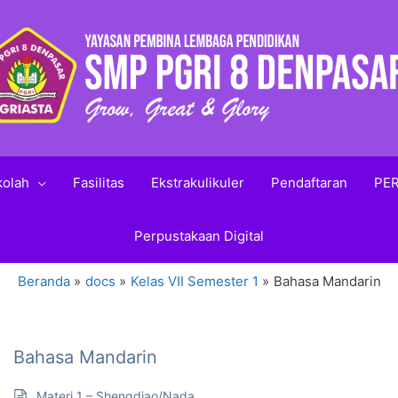
kolah
Fasilitas
Ekstrakulikuler
Pendaftaran
PER
Perpustakaan Digital
Beranda
docs
Kelas VII Semester 1
Bahasa Mandarin
Bahasa Mandarin
Materi 1 – Shengdiao/Nada