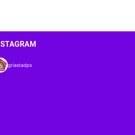
NSTAGRAM
griastadps