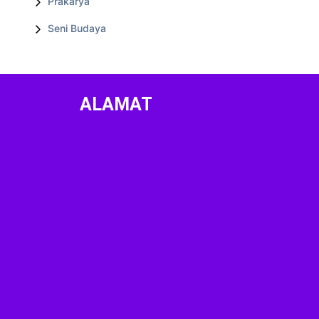
Prakarya
Seni Budaya
ALAMAT