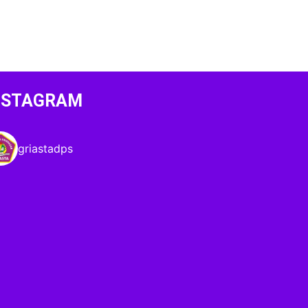
NSTAGRAM
griastadps