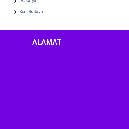
Prakarya
Seni Budaya
ALAMAT