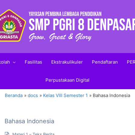
kolah
Fasilitas
Ekstrakulikuler
Pendaftaran
PER
Perpustakaan Digital
Beranda
docs
Kelas VIII Semester 1
Bahasa Indonesia
Bahasa Indonesia
Materi 1 – Teks Berita