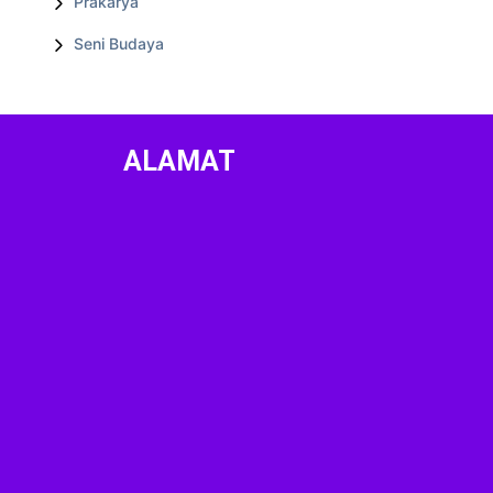
Prakarya
Seni Budaya
ALAMAT