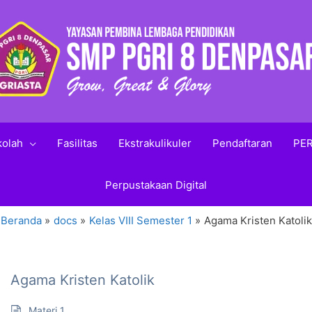
kolah
Fasilitas
Ekstrakulikuler
Pendaftaran
PER
Perpustakaan Digital
Beranda
docs
Kelas VIII Semester 1
Agama Kristen Katolik
Agama Kristen Katolik
Materi 1