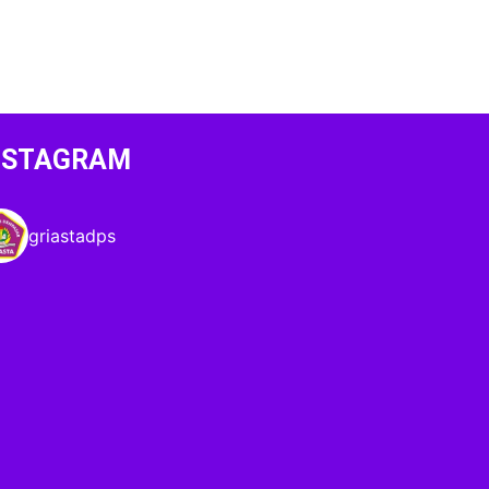
NSTAGRAM
griastadps