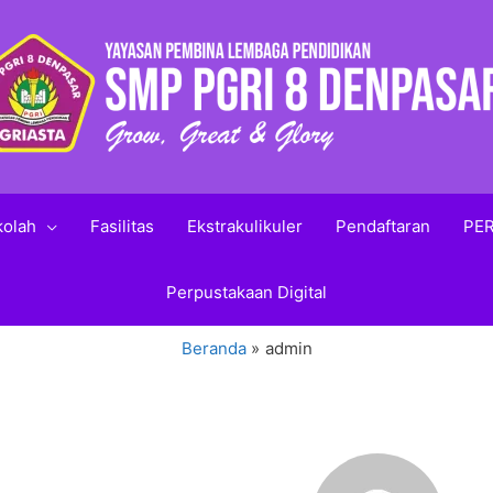
kolah
Fasilitas
Ekstrakulikuler
Pendaftaran
PER
Perpustakaan Digital
Beranda
admin