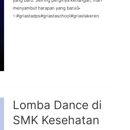
yang baru. Seiring perginya kenangan, mari
menyambut harapan yang baru🥳
✨#griastadps#griastaschool#griastakeren
Lomba Dance di
SMK Kesehatan