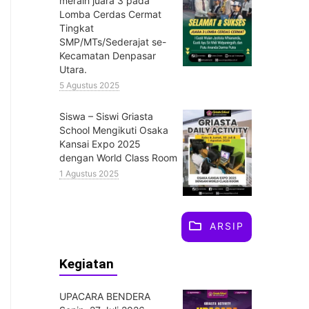
meraih juara 3 pada
Lomba Cerdas Cermat
Tingkat
SMP/MTs/Sederajat se-
Kecamatan Denpasar
Utara.
5 Agustus 2025
Siswa – Siswi Griasta
School Mengikuti Osaka
Kansai Expo 2025
dengan World Class Room
1 Agustus 2025
ARSIP
Kegiatan
UPACARA BENDERA