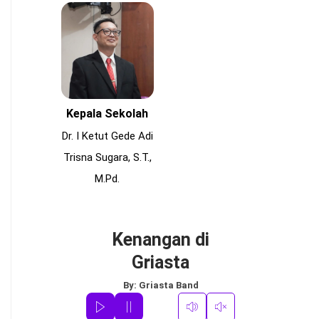
Kepala Sekolah
Dr. I Ketut Gede Adi
Trisna Sugara, S.T.,
M.Pd.
Kenangan di
Griasta
By:
Griasta Band