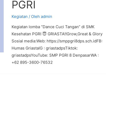
PGRI
Kegiatan
/ Oleh
admin
Kegiatan lomba “Dance Cuci Tangan” di SMK
Kesehatan PGRI 😇 GRIASTA‼️Grow,Great & Glory
Sosial media:Web: https://smppgri8dps.sch.idFB:
Humas GriastaIG : griastadpsTiktok:
griastadpsYouTube: SMP PGRI 8 DenpasarWA :
+62 895-3600-76532