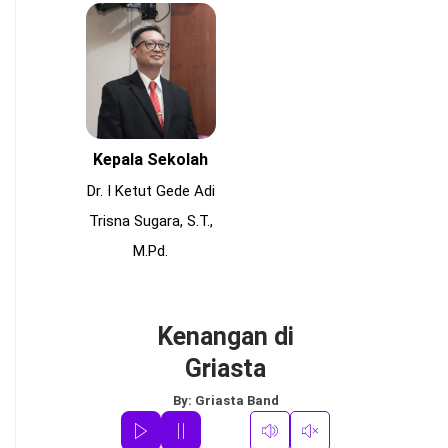
Kepala Sekolah
Dr. I Ketut Gede Adi
Trisna Sugara, S.T.,
M.Pd.
Kenangan di
Griasta
By:
Griasta Band