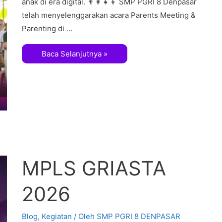
anak di era digital. 👨‍👩‍👧‍👦 SMP PGRI 8 Denpasar
telah menyelenggarakan acara Parents Meeting &
Parenting di …
Baca Selanjutnya »
MPLS GRIASTA
2026
Blog
,
Kegiatan
/ Oleh
SMP PGRI 8 DENPASAR