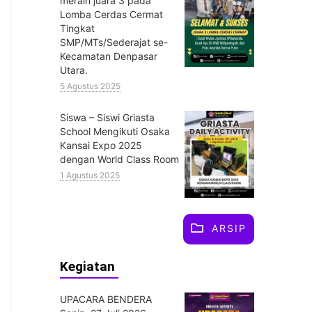
meraih juara 3 pada
Lomba Cerdas Cermat
Tingkat
SMP/MTs/Sederajat se-
Kecamatan Denpasar
Utara.
5 Agustus 2025
Siswa – Siswi Griasta
School Mengikuti Osaka
Kansai Expo 2025
dengan World Class Room
1 Agustus 2025
ARSIP
Kegiatan
UPACARA BENDERA