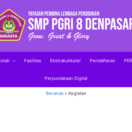
kolah
Fasilitas
Ekstrakulikuler
Pendaftaran
PER
Perpustakaan Digital
Beranda
Kegiatan