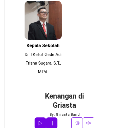
Kepala Sekolah
Dr. I Ketut Gede Adi
Trisna Sugara, S.T.,
M.Pd.
Kenangan di
Griasta
By:
Griasta Band