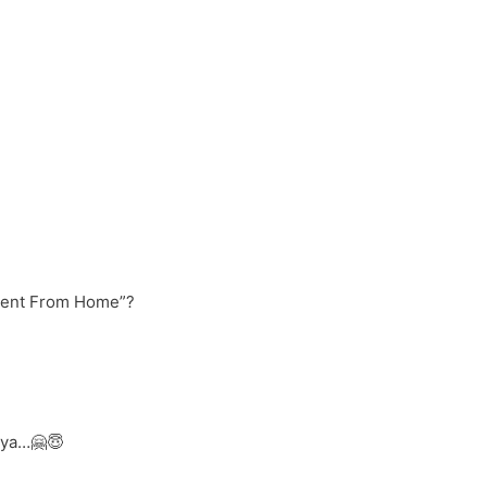
alent From Home”?
 ya…🤗😇