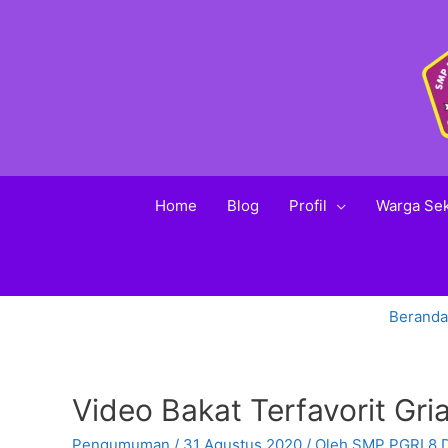
Home
Blog
Profil
Warga Se
Beranda
Video Bakat Terfavorit Gr
Pengumuman
/
31 Agustus 2020
/ Oleh
SMP PGRI 8