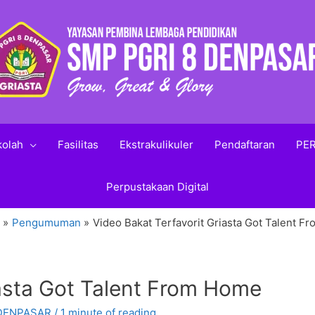
kolah
Fasilitas
Ekstrakulikuler
Pendaftaran
PER
Perpustakaan Digital
Pengumuman
Video Bakat Terfavorit Griasta Got Talent 
iasta Got Talent From Home
 DENPASAR
/
1 minute of reading