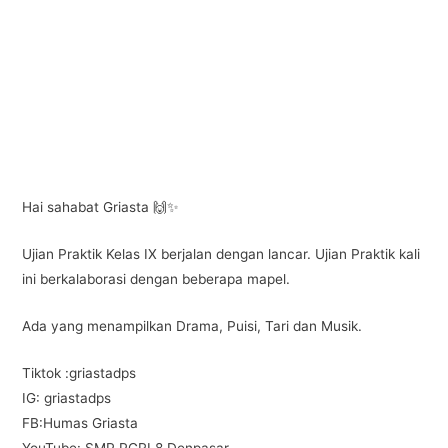
e
er
s
gr
e
b
A
a
o
p
m
o
p
k
Hai sahabat Griasta 🙌✨
Ujian Praktik Kelas IX berjalan dengan lancar. Ujian Praktik kali
ini berkalaborasi dengan beberapa mapel.
Ada yang menampilkan Drama, Puisi, Tari dan Musik.
Tiktok :griastadps
IG: griastadps
FB:Humas Griasta
YouTube: SMP PGRI 8 Denpasar