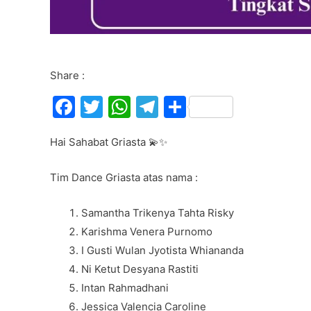
Share :
F
T
W
T
S
a
w
h
el
h
Hai Sahabat Griasta 💫✨
c
itt
at
e
ar
e
er
s
gr
e
Tim Dance Griasta atas nama :
b
A
a
o
p
m
Samantha Trikenya Tahta Risky
Karishma Venera Purnomo
o
p
I Gusti Wulan Jyotista Whiananda
k
Ni Ketut Desyana Rastiti
Intan Rahmadhani
Jessica Valencia Caroline