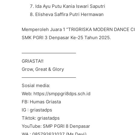
Ida Ayu Putu Kania Iswari Saputri
Elisheva Saffira Putri Hermawan
Memperoleh Juara 1 “TRIGRISKA MODERN DANCE CO
SMK PGRI 3 Denpasar Ke-25 Tahun 2025.
————————————
GRIASTA‼️
Grow, Great & Glory
————————————
Sosial media:
Web: https://smppgri8dps.sch.id
FB: Humas Griasta
IG : griastadps
Tiktok: griastadps
YouTube: SMP PGRI 8 Denpasar
WA : 085792631037 (Ms Devi)