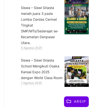
Siswa – Siswi Griasta
meraih juara 3 pada
Lomba Cerdas Cermat
Tingkat
SMP/MTs/Sederajat se-
Kecamatan Denpasar
Utara.
5 Agustus 2025
Siswa – Siswi Griasta
School Mengikuti Osaka
Kansai Expo 2025
dengan World Class Room
1 Agustus 2025
ARSIP