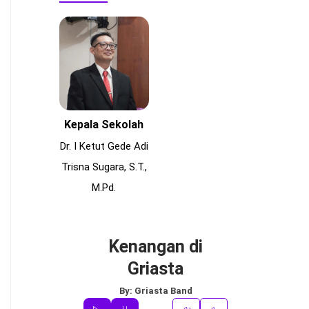
Kepala Sekolah
Dr. I Ketut Gede Adi
Trisna Sugara, S.T.,
M.Pd.
Kenangan di
Griasta
By:
Griasta Band