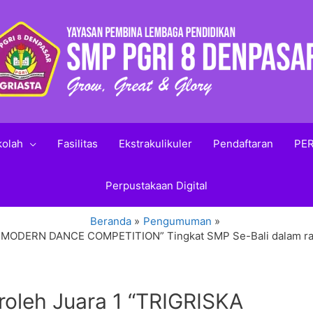
kolah
Fasilitas
Ekstrakulikuler
Pendaftaran
PER
Perpustakaan Digital
Beranda
Pengumuman
A MODERN DANCE COMPETITION” Tingkat SMP Se-Bali dalam r
oleh Juara 1 “TRIGRISKA