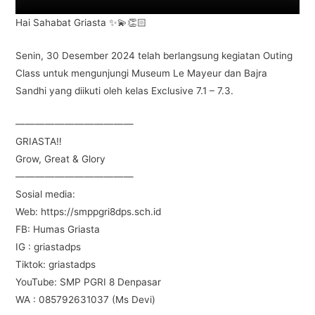
k
Hai Sahabat Griasta ✨💫👏🏻
Senin, 30 Desember 2024 telah berlangsung kegiatan Outing
Class untuk mengunjungi Museum Le Mayeur dan Bajra
Sandhi yang diikuti oleh kelas Exclusive 7.1 – 7.3.
————————————
GRIASTA‼️
Grow, Great & Glory
————————————
Sosial media:
Web: https://smppgri8dps.sch.id
FB: Humas Griasta
IG : griastadps
Tiktok: griastadps
YouTube: SMP PGRI 8 Denpasar
WA : 085792631037 (Ms Devi)