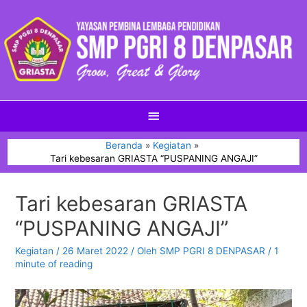
Beranda
Kegiatan
Tari kebesaran GRIASTA “PUSPANING ANGAJI”
Tari kebesaran GRIASTA
“PUSPANING ANGAJI”
Kegiatan
/
26 Maret 2022
/ Oleh
SMP PGRI 8 DENPASAR
/
1
minute of reading