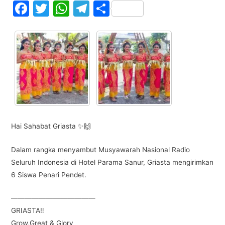
F
T
W
T
S
a
w
h
el
h
c
itt
at
e
ar
e
er
s
gr
e
b
A
a
o
p
m
o
p
k
Hai Sahabat Griasta ✨🙌
Dalam rangka menyambut Musyawarah Nasional Radio
Seluruh Indonesia di Hotel Parama Sanur, Griasta mengirimkan
6 Siswa Penari Pendet.
————————————
GRIASTA‼️
Grow,Great & Glory