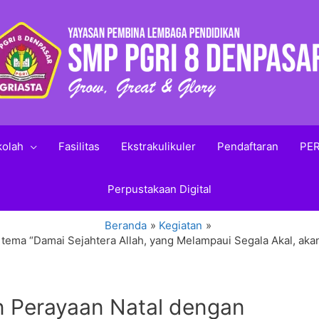
kolah
Fasilitas
Ekstrakulikuler
Pendaftaran
PER
Perpustakaan Digital
Beranda
Kegiatan
ema “Damai Sejahtera Allah, yang Melampaui Segala Akal, akan
 Perayaan Natal dengan