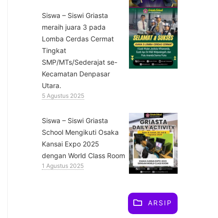
Siswa – Siswi Griasta
meraih juara 3 pada
Lomba Cerdas Cermat
Tingkat
SMP/MTs/Sederajat se-
Kecamatan Denpasar
Utara.
5 Agustus 2025
Siswa – Siswi Griasta
School Mengikuti Osaka
Kansai Expo 2025
dengan World Class Room
1 Agustus 2025
ARSIP