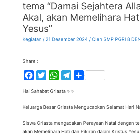
tema “Damai Sejahtera All
Akal, akan Memelihara Hati
Yesus”
Kegiatan
/
21 Desember 2024
/ Oleh
SMP PGRI 8 DE
Share :
F
T
W
T
S
a
w
h
el
h
Hai Sahabat Griasta ✨✨
c
itt
at
e
ar
e
er
s
gr
e
Keluarga Besar Griasta Mengucapkan Selamat Hari N
b
A
a
o
p
m
Siswa Griasta mengadakan Perayaan Natal dengan tem
akan Memelihara Hati dan Pikiran dalam Kristus Yesu
o
p