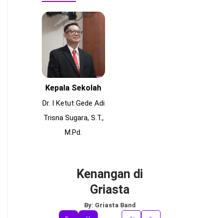
Kepala Sekolah
Dr. I Ketut Gede Adi
Trisna Sugara, S.T.,
M.Pd.
Kenangan di
Griasta
By:
Griasta Band