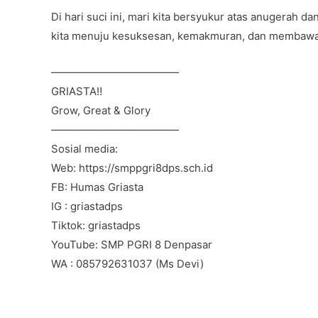
k
Di hari suci ini, mari kita bersyukur atas anugerah 
kita menuju kesuksesan, kemakmuran, dan membawa
————————————
GRIASTA‼️
Grow, Great & Glory
————————————
Sosial media:
Web: https://smppgri8dps.sch.id
FB: Humas Griasta
IG : griastadps
Tiktok: griastadps
YouTube: SMP PGRI 8 Denpasar
WA : 085792631037 (Ms Devi)