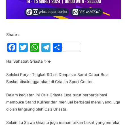
Share :
F
T
W
T
S
a
w
h
el
h
Hai Sahabat Griasta ✨💫
c
itt
at
e
ar
e
er
s
gr
e
Seleksi Porjar Tingkat SD se Denpasar Barat Cabor Bola
b
A
a
Basket diselenggarakan di Griasta Sport Center.
o
p
m
Dalam kegiatan ini Osis Griasta juga turut berpartisipasi
o
p
membuka Stand Kuliner dan menjual berbagai menu yang juga
k
diolah langsung oleh Osis Griasta.
Selain itu Siswa Griasta juga menampilkan bakat yang mereka