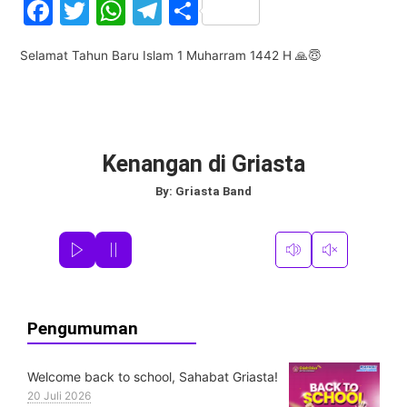
F
T
W
T
S
a
w
h
el
h
Selamat Tahun Baru Islam 1 Muharram 1442 H 🙏😇
c
itt
at
e
ar
e
er
s
gr
e
b
A
a
o
p
m
Kenangan di Griasta
o
p
By:
Griasta Band
k
Pengumuman
Welcome back to school, Sahabat Griasta!
20 Juli 2026