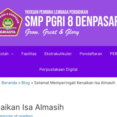
kolah
Fasilitas
Ekstrakulikuler
Pendaftaran
PER
Perpustakaan Digital
Beranda
Blog
Selamat Memperingati Kenaikan Isa Almasih
aikan Isa Almasih
 minute of reading