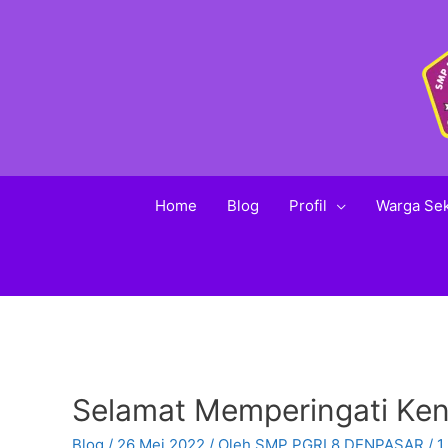
Home
Blog
Profil
Warga Se
Selamat Memperingati Ken
Blog
/
26 Mei 2022
/ Oleh
SMP PGRI 8 DENPASAR
/
1