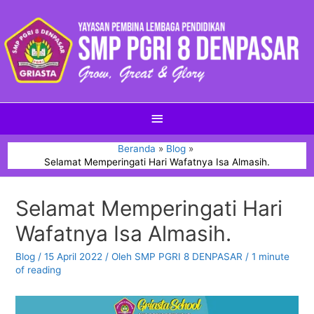
Beranda
Blog
Selamat Memperingati Hari Wafatnya Isa Almasih.
Selamat Memperingati Hari
Wafatnya Isa Almasih.
Blog
/
15 April 2022
/ Oleh
SMP PGRI 8 DENPASAR
/
1 minute
of reading