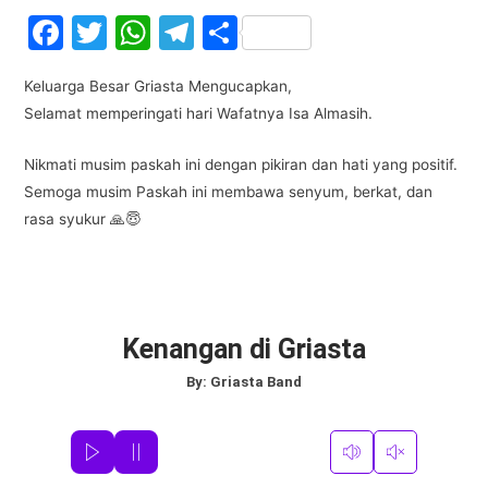
F
T
W
T
S
a
w
h
el
h
Keluarga Besar Griasta Mengucapkan,
c
itt
at
e
ar
Selamat memperingati hari Wafatnya Isa Almasih.
e
er
s
gr
e
b
A
a
Nikmati musim paskah ini dengan pikiran dan hati yang positif.
Semoga musim Paskah ini membawa senyum, berkat, dan
o
p
m
rasa syukur 🙏😇
o
p
k
Kenangan di Griasta
By:
Griasta Band