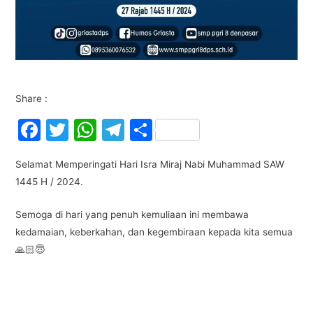
Share :
F
T
W
T
S
a
w
h
el
h
Selamat Memperingati Hari Isra Miraj Nabi Muhammad SAW
c
itt
at
e
ar
1445 H / 2024.
e
er
s
gr
e
b
A
a
Semoga di hari yang penuh kemuliaan ini membawa
kedamaian, keberkahan, dan kegembiraan kepada kita semua
o
p
m
🙏🏻😇
o
p
k