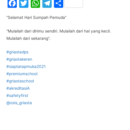
F
T
W
T
S
a
w
h
el
h
“Selamat Hari Sumpah Pemuda”
c
itt
at
e
ar
e
er
s
gr
e
“Mulailah dari dirimu sendiri. Mulailah dari hal yang kecil.
b
A
a
Mulailah dari sekarang”.
o
p
m
#griastadps
o
p
#griastakeren
k
#siaptatapmuka2021
#premiumschool
#griastaschool
#akreditasiA
#safetyfirst
@osis_griasta