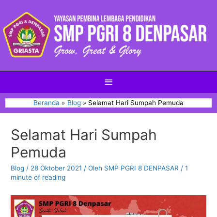
Beranda
Blog
Selamat Hari Sumpah Pemuda
Selamat Hari Sumpah
Pemuda
Blog
/
28 Oktober 2021
/ Oleh
SMP PGRI 8 DENPASAR
/
1
minute of reading