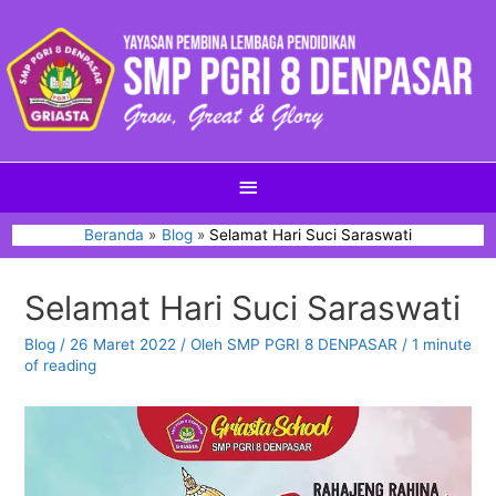
Beranda
Blog
Selamat Hari Suci Saraswati
Selamat Hari Suci Saraswati
Blog
/
26 Maret 2022
/ Oleh
SMP PGRI 8 DENPASAR
/
1 minute
of reading