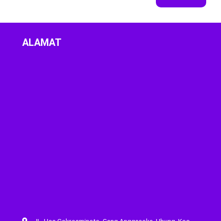
ALAMAT
JL. Hos Cokroaminoto, Gang Anggasoka, Ubung, Kec.