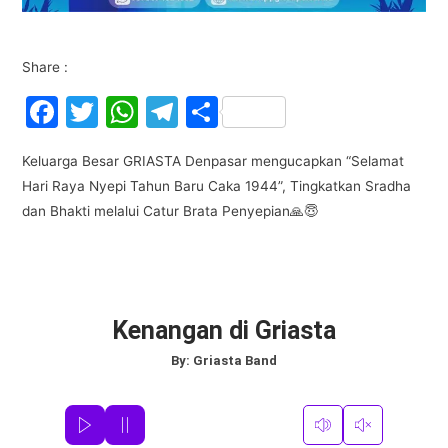
Share :
F
T
W
T
S
a
w
h
el
h
Keluarga Besar GRIASTA Denpasar mengucapkan “Selamat
c
itt
at
e
ar
Hari Raya Nyepi Tahun Baru Caka 1944”, Tingkatkan Sradha
e
er
s
gr
e
dan Bhakti melalui Catur Brata Penyepian🙏😇
b
A
a
o
p
m
o
p
k
Kenangan di Griasta
By:
Griasta Band