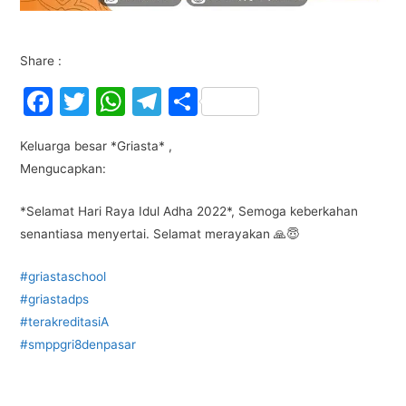
Share :
F
T
W
T
S
a
w
h
el
h
Keluarga besar *Griasta* ,
c
itt
at
e
ar
Mengucapkan:
e
er
s
gr
e
b
A
a
*Selamat Hari Raya Idul Adha 2022*, Semoga keberkahan
senantiasa menyertai. Selamat merayakan 🙏😇
o
p
m
o
p
#griastaschool
k
#griastadps
#terakreditasiA
#smppgri8denpasar