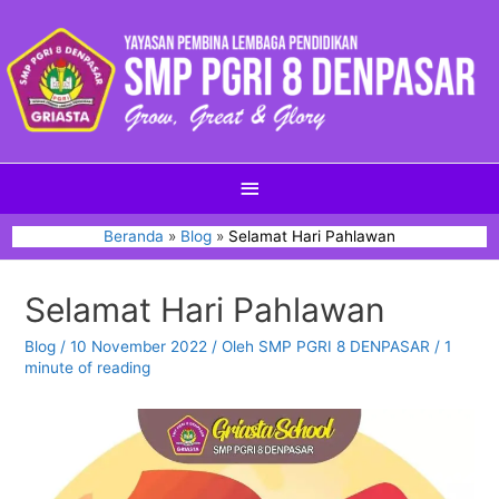
Beranda
Blog
Selamat Hari Pahlawan
Selamat Hari Pahlawan
Blog
/
10 November 2022
/ Oleh
SMP PGRI 8 DENPASAR
/
1
minute of reading