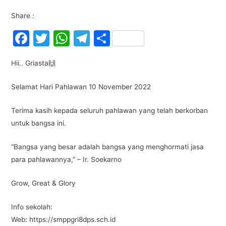
Share :
F
T
W
T
S
a
w
h
el
h
Hii.. Griasta🙌
c
itt
at
e
ar
e
er
s
gr
e
Selamat Hari Pahlawan 10 November 2022
b
A
a
Terima kasih kepada seluruh pahlawan yang telah berkorban
o
p
m
untuk bangsa ini.
o
p
k
“Bangsa yang besar adalah bangsa yang menghormati jasa
para pahlawannya,” – Ir. Soekarno
Grow, Great & Glory
Info sekolah:
Web: https://smppgri8dps.sch.id