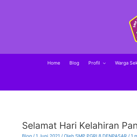
Home
Blog
Profil
Warga Se
Selamat Hari Kelahiran Pan
Blog
/
1 Juni 2021
/ Oleh
SMP PGRI 8 DENPASAR
/
1 