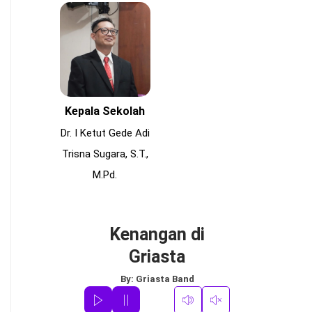
Kepala Sekolah
Dr. I Ketut Gede Adi
Trisna Sugara, S.T.,
M.Pd.
Kenangan di
Griasta
By:
Griasta Band