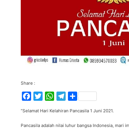
Share :
F
T
W
T
S
a
w
h
el
h
“Selamat Hari Kelahiran Pancasila 1 Juni 2021.
c
itt
at
e
ar
e
er
s
gr
e
Pancasila adalah nilai luhur bangsa Indonesia, mari 