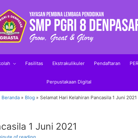
kolah
Fasilitas
Ekstrakulikuler
Pendaftaran
PER
Perpustakaan Digital
Beranda
Blog
Selamat Hari Kelahiran Pancasila 1 Juni 2021
casila 1 Juni 2021
minute of reading