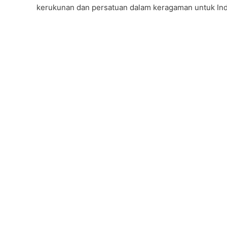
b
A
a
kerukunan dan persatuan dalam keragaman untuk Indo
o
p
m
o
p
k