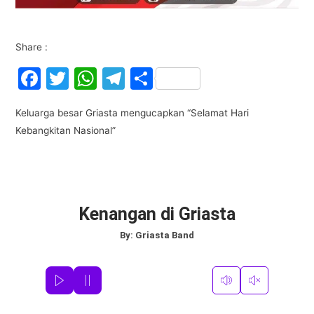
Share :
F
T
W
T
S
a
w
h
el
h
Keluarga besar Griasta mengucapkan “Selamat Hari
c
itt
at
e
ar
Kebangkitan Nasional”
e
er
s
gr
e
b
A
a
o
p
m
o
p
Kenangan di Griasta
k
By:
Griasta Band