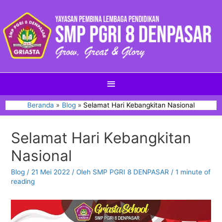
Beranda
Blog
Selamat Hari Kebangkitan Nasional
Selamat Hari Kebangkitan
Nasional
Blog
/
21 Mei 2022
/ Oleh
SMP PGRI 8 DENPASAR
/
1 minute of
reading