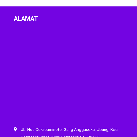
ALAMAT
JL. Hos Cokroaminoto, Gang Anggasoka, Ubung, Kec.
Denpasar Utara, Kota Denpasar, Bali 80115