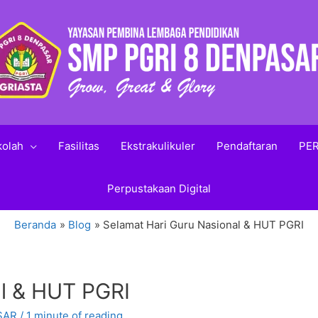
kolah
Fasilitas
Ekstrakulikuler
Pendaftaran
PER
Perpustakaan Digital
Beranda
Blog
Selamat Hari Guru Nasional & HUT PGRI
al & HUT PGRI
SAR
/
1 minute of reading