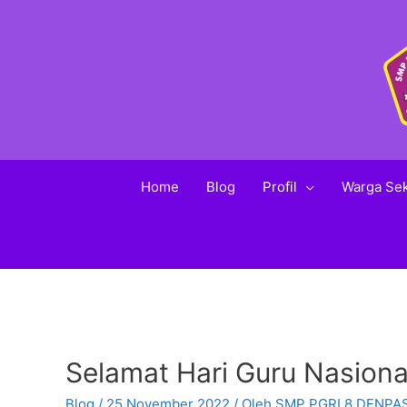
Home
Blog
Profil
Warga Se
Selamat Hari Guru Nasion
Blog
/
25 November 2022
/ Oleh
SMP PGRI 8 DENPA