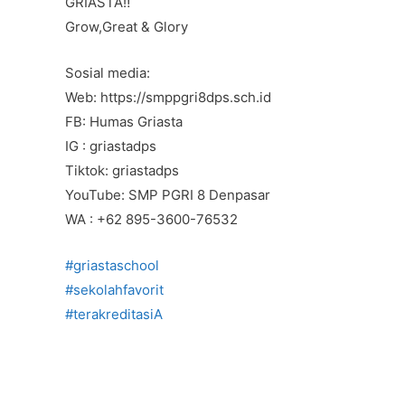
GRIASTA‼️
Grow,Great & Glory
Sosial media:
Web: https://smppgri8dps.sch.id
FB: Humas Griasta
IG : griastadps
Tiktok: griastadps
YouTube: SMP PGRI 8 Denpasar
WA : +62 895-3600-76532
#griastaschool
#sekolahfavorit
#terakreditasiA