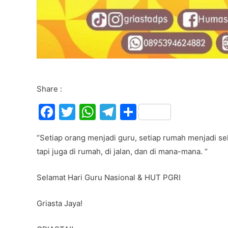
Share :
F
T
W
T
S
a
w
h
el
h
“Setiap orang menjadi guru, setiap rumah menjadi se
c
itt
at
e
ar
tapi juga di rumah, di jalan, dan di mana-mana. “
e
er
s
gr
e
b
A
a
Selamat Hari Guru Nasional & HUT PGRI
o
p
m
Griasta Jaya!
o
p
k