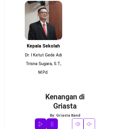
Kepala Sekolah
Dr. I Ketut Gede Adi
Trisna Sugara, S.T.,
M.Pd.
Kenangan di
Griasta
By:
Griasta Band