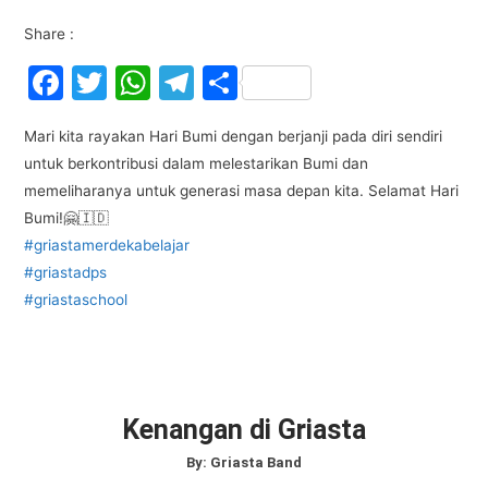
Share :
F
T
W
T
S
a
w
h
el
h
Mari kita rayakan Hari Bumi dengan berjanji pada diri sendiri
c
itt
at
e
ar
untuk berkontribusi dalam melestarikan Bumi dan
e
er
s
gr
e
memeliharanya untuk generasi masa depan kita. Selamat Hari
b
A
a
Bumi!🤗🇮🇩
o
p
m
#griastamerdekabelajar
#griastadps
o
p
#griastaschool
k
Kenangan di Griasta
By:
Griasta Band