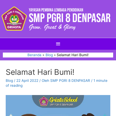
Beranda
Blog
Selamat Hari Bumi!
Selamat Hari Bumi!
Blog
/
22 April 2022
/ Oleh
SMP PGRI 8 DENPASAR
/
1 minute
of reading