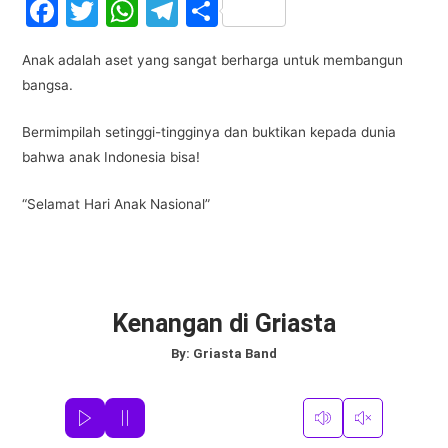
F
T
W
T
S
a
w
h
el
h
Anak adalah aset yang sangat berharga untuk membangun
c
itt
at
e
ar
bangsa.
e
er
s
gr
e
b
A
a
Bermimpilah setinggi-tingginya dan buktikan kepada dunia
bahwa anak Indonesia bisa!
o
p
m
o
p
“Selamat Hari Anak Nasional”
k
Kenangan di Griasta
By:
Griasta Band