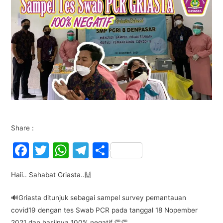
Share :
F
T
W
T
S
a
w
h
el
h
Haii.. Sahabat Griasta..🙌
c
itt
at
e
ar
e
er
s
gr
e
🔊Griasta ditunjuk sebagai sampel survey pemantauan
b
A
a
covid19 dengan tes Swab PCR pada tanggal 18 Nopember
2021 dan hasilnya 100% negatif.👏👏