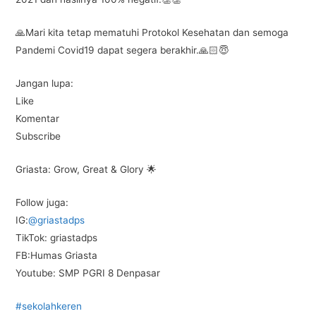
o
p
m
o
p
🙏Mari kita tetap mematuhi Protokol Kesehatan dan semoga
k
Pandemi Covid19 dapat segera berakhir.🙏🏻😇
Jangan lupa:
Like
Komentar
Subscribe
Griasta: Grow, Great & Glory 🌟
Follow juga:
IG:
@griastadps
TikTok: griastadps
FB:Humas Griasta
Youtube: SMP PGRI 8 Denpasar
#sekolahkeren