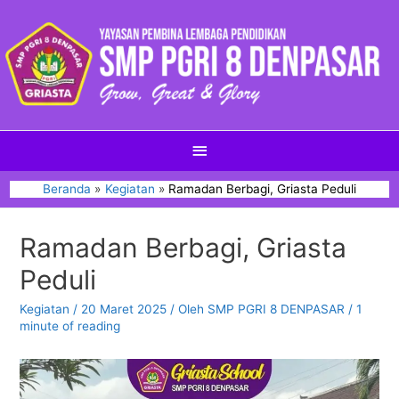
Beranda
Kegiatan
Ramadan Berbagi, Griasta Peduli
Ramadan Berbagi, Griasta
Peduli
Kegiatan
/
20 Maret 2025
/ Oleh
SMP PGRI 8 DENPASAR
/
1
minute of reading