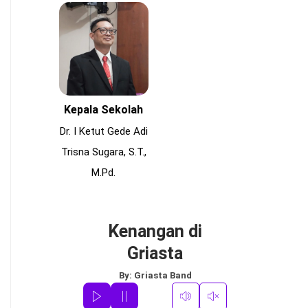
Kepala Sekolah
Dr. I Ketut Gede Adi
Trisna Sugara, S.T.,
M.Pd.
Kenangan di
Griasta
By:
Griasta Band