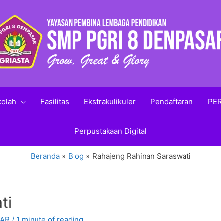
kolah
Fasilitas
Ekstrakulikuler
Pendaftaran
PER
Perpustakaan Digital
Beranda
Blog
Rahajeng Rahinan Saraswati
ti
SAR
/
1 minute of reading