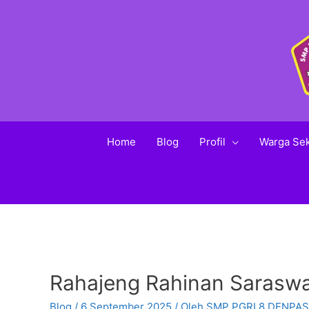
Home
Blog
Profil
Warga Se
Rahajeng Rahinan Saraswa
Blog
/
6 September 2025
/ Oleh
SMP PGRI 8 DENPA