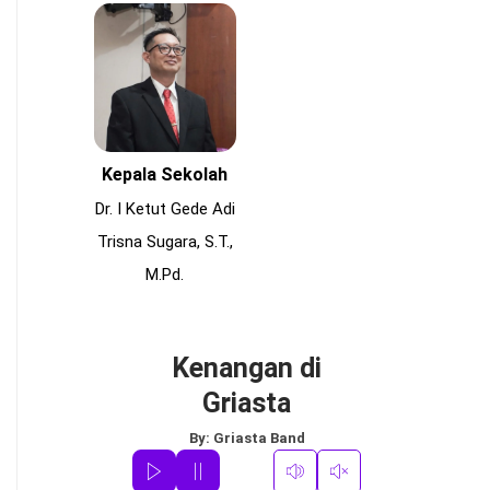
Kepala Sekolah
Dr. I Ketut Gede Adi
Trisna Sugara, S.T.,
M.Pd.
Kenangan di
Griasta
By:
Griasta Band