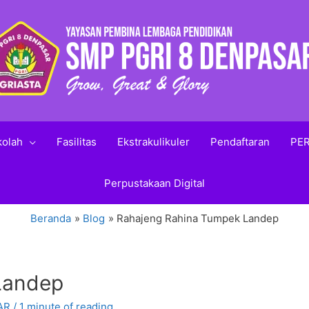
kolah
Fasilitas
Ekstrakulikuler
Pendaftaran
PER
Perpustakaan Digital
Beranda
Blog
Rahajeng Rahina Tumpek Landep
Landep
AR
/
1 minute of reading