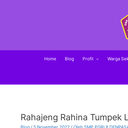
Home
Blog
Profil
Warga Se
Rahajeng Rahina Tumpek 
Blog
/
5 November 2022
/ Oleh
SMP PGRI 8 DENPAS