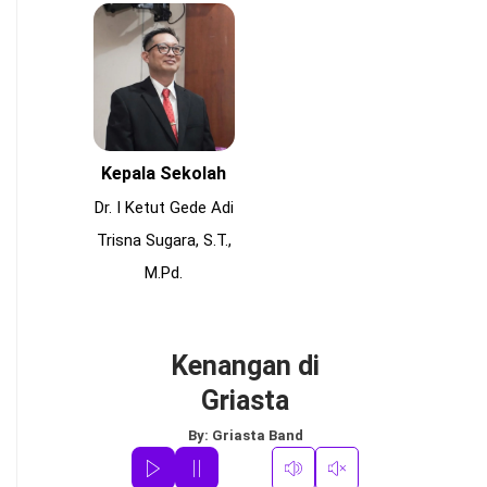
Kepala Sekolah
Dr. I Ketut Gede Adi
Trisna Sugara, S.T.,
M.Pd.
Kenangan di
Griasta
By:
Griasta Band