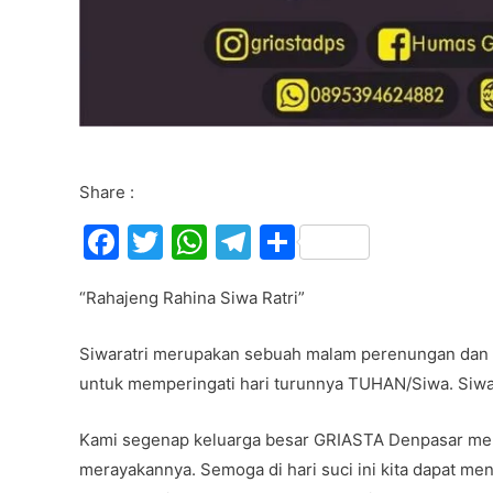
Share :
F
T
W
T
S
a
w
h
el
h
“Rahajeng Rahina Siwa Ratri”
c
itt
at
e
ar
e
er
s
gr
e
Siwaratri merupakan sebuah malam perenungan dan h
b
A
a
untuk memperingati hari turunnya TUHAN/Siwa. Siwar
o
p
m
Kami segenap keluarga besar GRIASTA Denpasar men
o
p
merayakannya. Semoga di hari suci ini kita dapat me
k