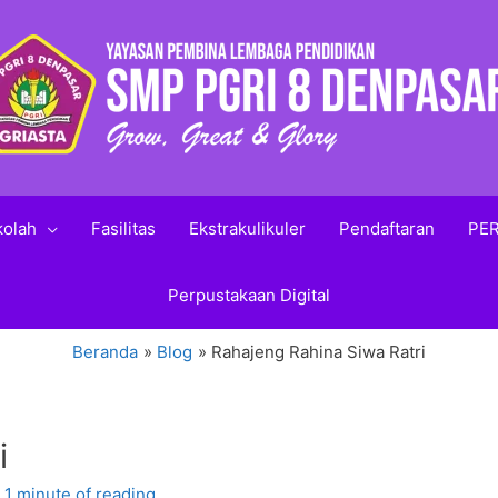
kolah
Fasilitas
Ekstrakulikuler
Pendaftaran
PER
Perpustakaan Digital
Beranda
Blog
Rahajeng Rahina Siwa Ratri
i
/
1 minute of reading