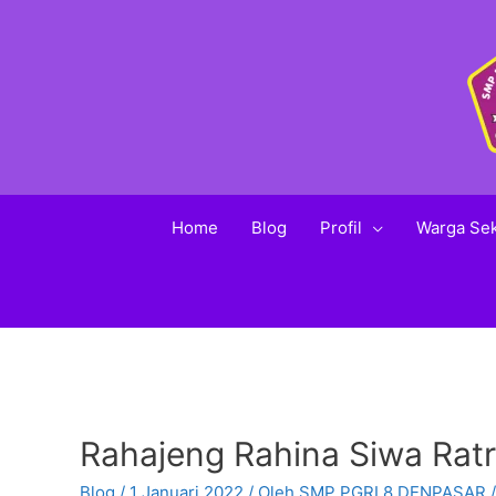
Home
Blog
Profil
Warga Se
Rahajeng Rahina Siwa Ratr
Blog
/
1 Januari 2022
/ Oleh
SMP PGRI 8 DENPASAR