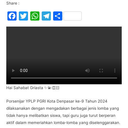
Share :
F
T
W
T
S
a
w
h
el
h
c
itt
at
e
ar
e
er
s
gr
e
b
A
a
o
p
m
o
p
k
Hai Sahabat Griasta ✨💫👏🏻
Porsenijar YPLP PGRI Kota Denpasar ke-9 Tahun 2024
dilaksanakan dengan mengadakan berbagai jenis lomba yang
tidak hanya melibatkan siswa, tapi guru juga turut berperan
aktif dalam memeriahkan lomba-lomba yang diselenggarakan.