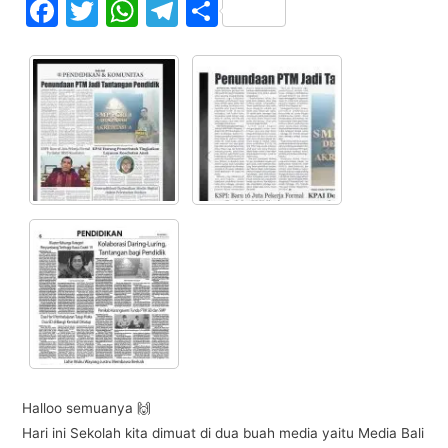
F
T
W
T
S
a
w
h
el
h
c
itt
at
e
ar
e
er
s
gr
e
b
A
a
o
p
m
o
p
k
Halloo semuanya 🙌
Hari ini Sekolah kita dimuat di dua buah media yaitu Media Bali