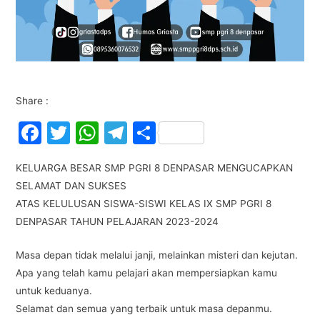
Share :
F
T
W
T
S
a
w
h
el
h
KELUARGA BESAR SMP PGRI 8 DENPASAR MENGUCAPKAN
c
itt
at
e
ar
SELAMAT DAN SUKSES
e
er
s
gr
e
ATAS KELULUSAN SISWA-SISWI KELAS IX SMP PGRI 8
b
A
a
DENPASAR TAHUN PELAJARAN 2023-2024
o
p
m
Masa depan tidak melalui janji, melainkan misteri dan kejutan.
o
p
Apa yang telah kamu pelajari akan mempersiapkan kamu
k
untuk keduanya.
Selamat dan semua yang terbaik untuk masa depanmu.