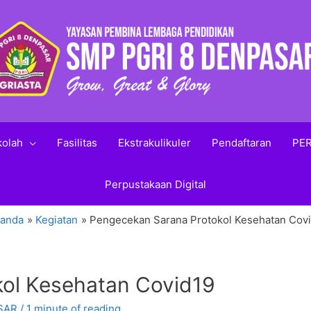
kolah
Fasilitas
Ekstrakulikuler
Pendaftaran
PER
Perpustakaan Digital
randa
Kegiatan
Pengecekan Sarana Protokol Kesehatan Cov
ol Kesehatan Covid19
SAR
/
1 minute of reading