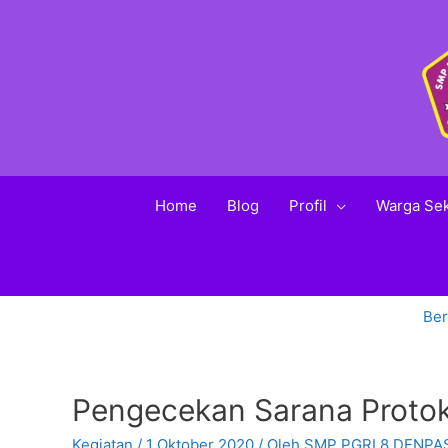
Home
Blog
Profil
Warga Se
Be
Pengecekan Sarana Protok
Kegiatan
/
1 Oktober 2020
/ Oleh
SMP PGRI 8 DENPA