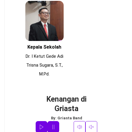
Kepala Sekolah
Dr. I Ketut Gede Adi
Trisna Sugara, S.T.,
M.Pd.
Kenangan di
Griasta
By:
Griasta Band