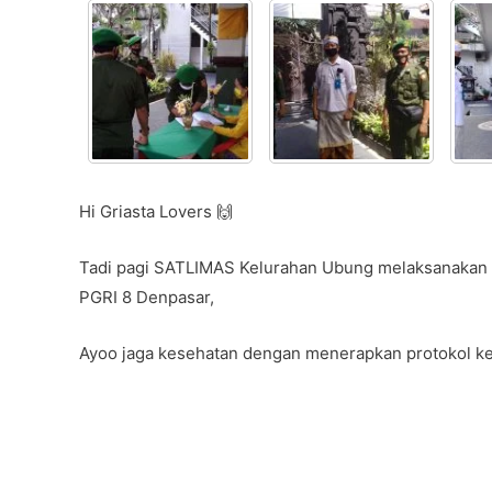
c
itt
at
e
ar
e
er
s
gr
e
b
A
a
o
p
m
o
p
k
Hi Griasta Lovers 🙌
Tadi pagi SATLIMAS Kelurahan Ubung melaksanakan 
PGRI 8 Denpasar,
Ayoo jaga kesehatan dengan menerapkan protokol k