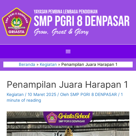
Beranda
Kegiatan
Penampilan Juara Harapan 1
Penampilan Juara Harapan 1
Kegiatan
/
10 Maret 2025
/ Oleh
SMP PGRI 8 DENPASAR
/
1
minute of reading