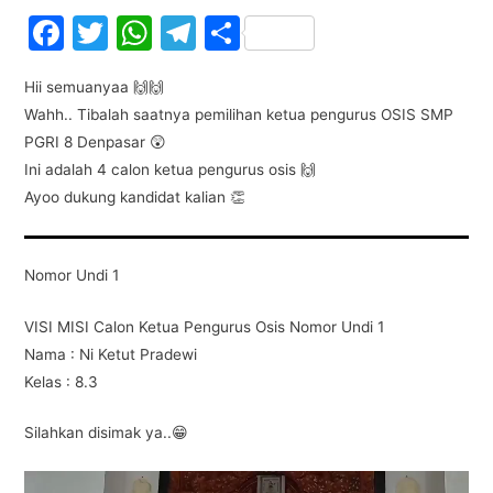
F
T
W
T
S
a
w
h
el
h
Hii semuanyaa 🙌🙌
c
itt
at
e
ar
Wahh.. Tibalah saatnya pemilihan ketua pengurus OSIS SMP
e
er
s
gr
e
PGRI 8 Denpasar 😲
b
A
a
Ini adalah 4 calon ketua pengurus osis 🙌
o
p
m
Ayoo dukung kandidat kalian 👏
o
p
k
Nomor Undi 1
VISI MISI Calon Ketua Pengurus Osis Nomor Undi 1
Nama : Ni Ketut Pradewi
Kelas : 8.3
Silahkan disimak ya..😁