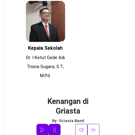
Kepala Sekolah
Dr. I Ketut Gede Adi
Trisna Sugara, S.T.,
M.Pd.
Kenangan di
Griasta
By:
Griasta Band