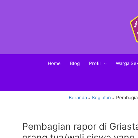
Home
Blog
Profil
Warga Se
Beranda
Kegiatan
Pembagian
Pembagian rapor di Griast
orang tua/wali siswa yang