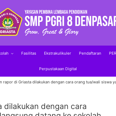
kolah
Fasilitas
Ekstrakulikuler
Pendaftaran
PER
Perpustakaan Digital
 rapor di Griasta dilakukan dengan cara orang tua/wali siswa y
a dilakukan dengan cara
 langsung datang ke sekolah.